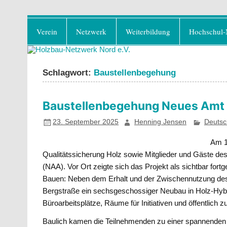
Zum
Holzbau-Netzwerk No
Inhalt
Förderung von Bildung im Themenfeld "H
Verein
Netzwerk
Weiterbildung
Hochschul-
springen
Schlagwort:
Baustellenbegehung
Baustellenbegehung Neues Amt 
23. September 2025
Henning Jensen
Deutsc
Am 1
Qualitätssicherung Holz sowie Mitglieder und Gäste de
(NAA). Vor Ort zeigte sich das Projekt als sichtbar fort
Bauen: Neben dem Erhalt und der Zwischennutzung des
Bergstraße ein sechsgeschossiger Neubau in Holz-Hybr
Büroarbeitsplätze, Räume für Initiativen und öffentlic
Baulich kamen die Teilnehmenden zu einer spannenden Z