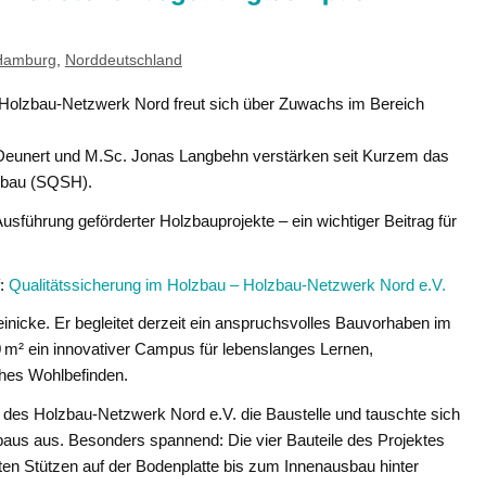
Hamburg
,
Norddeutschland
Holzbau-Netzwerk Nord freut sich über Zuwachs im Bereich
e Deunert und M.Sc. Jonas Langbehn verstärken seit Kurzem das
lzbau (SQSH).
usführung geförderter Holzbauprojekte – ein wichtiger Beitrag für
f:
Qualitätssicherung im Holzbau – Holzbau-Netzwerk Nord e.V.
Heinicke. Er begleitet derzeit ein anspruchsvolles Bauvorhaben im
 m² ein innovativer Campus für lebenslanges Lernen,
ches Wohlbefinden.
des Holzbau-Netzwerk Nord e.V. die Baustelle und tauschte sich
baus aus. Besonders spannend: Die vier Bauteile des Projektes
ten Stützen auf der Bodenplatte bis zum Innenausbau hinter