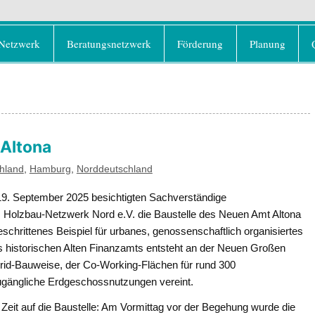
rd e.V.
olz als klimafreundlicher und ressourcenschonend
Netzwerk
Beratungsnetzwerk
Förderung
Planung
Altona
hland
,
Hamburg
,
Norddeutschland
9. September 2025 besichtigten Sachverständige
s Holzbau-Netzwerk Nord e.V. die Baustelle des Neuen Amt Altona
geschrittenes Beispiel für urbanes, genossenschaftlich organisiertes
 historischen Alten Finanzamts entsteht an der Neuen Großen
id-Bauweise, der Co-Working-Flächen für rund 300
h zugängliche Erdgeschossnutzungen vereint.
eit auf die Baustelle: Am Vormittag vor der Begehung wurde die