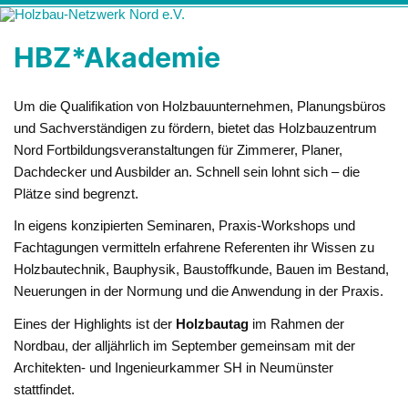
Zum
Holzbau-
Förderung von Bildung im Themenfeld "Holz als klimafreundlicher
Inhalt
springen
Netzwerk Nord
und ressourcenschonender Baustoff"
HBZ*Akademie
e.V.
Um die Qualifikation von Holzbauunternehmen, Planungsbüros
und Sachverständigen zu fördern, bietet das Holzbauzentrum
Nord Fortbildungsveranstaltungen für Zimmerer, Planer,
Dachdecker und Ausbilder an. Schnell sein lohnt sich – die
Plätze sind begrenzt.
In eigens konzipierten Seminaren, Praxis-Workshops und
Fachtagungen vermitteln erfahrene Referenten ihr Wissen zu
Holzbautechnik, Bauphysik, Baustoffkunde, Bauen im Bestand,
Neuerungen in der Normung und die Anwendung in der Praxis.
Eines der Highlights ist der
Holzbautag
im Rahmen der
Nordbau, der alljährlich im September gemeinsam mit der
Architekten- und Ingenieurkammer SH in Neumünster
stattfindet.