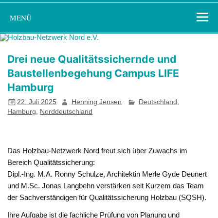
Zum
Holzbau-
Förderung von Bildung im Themenfeld "Holz als klimafreundlicher
Inhalt
MENÜ
springen
Netzwerk Nord
und ressourcenschonender Baustoff"
e.V.
Drei neue Qualitätssichernde und
Baustellenbegehung Campus LIFE
Hamburg
22. Juli 2025
Henning Jensen
Deutschland
,
Hamburg
,
Norddeutschland
Das Holzbau-Netzwerk Nord freut sich über Zuwachs im
Bereich Qualitätssicherung:
Dipl.-Ing. M.A. Ronny Schulze, Architektin Merle Gyde Deunert
und M.Sc. Jonas Langbehn verstärken seit Kurzem das Team
der Sachverständigen für Qualitätssicherung Holzbau (SQSH).
Ihre Aufgabe ist die fachliche Prüfung von Planung und