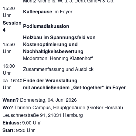
Moritz Michelis, W. u. J. Derix GmbH & Co.
15:20
Kaffeepause
im Foyer
Uhr
Session
Podiumsdiskussion
4
Holzbau im Spannungsfeld von
15:50
Kostenoptimierung und
Uhr
Nachhaltigkeitsbewertung
Moderation: Henning Klattenhoff
16:30
Zusammenfassung und Ausblick
Uhr
ca. 16:40
Ende der Veranstaltung
Uhr
mit anschließendem „Get-together“ im Foyer
Wann?
Donnerstag, 04. Juni 2026
Wo?
Thünen-Campus, Hauptgebäude (Großer Hörsaal)
Leuschnerstraße 91, 21031 Hamburg
Einlass:
9:00 Uhr
Start:
9:30 Uhr