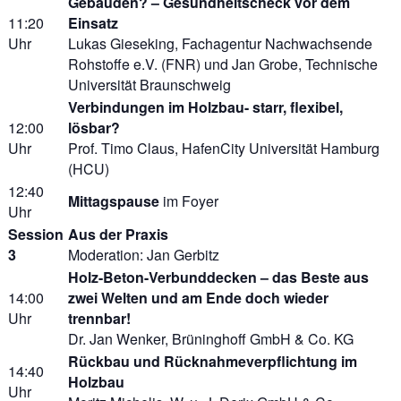
Gebäuden? – Gesundheitscheck vor dem
11:20
Einsatz
Uhr
Lukas Gieseking, Fachagentur Nachwachsende
Rohstoffe e.V. (FNR) und Jan Grobe, Technische
Universität Braunschweig
Verbindungen im Holzbau- starr, flexibel,
12:00
lösbar?
Uhr
Prof. Timo Claus, HafenCity Universität Hamburg
(HCU)
12:40
Mittagspause
im Foyer
Uhr
Session
Aus der Praxis
3
Moderation: Jan Gerbitz
Holz-Beton-Verbunddecken – das Beste aus
14:00
zwei Welten und am Ende doch wieder
Uhr
trennbar!
Dr. Jan Wenker, Brüninghoff GmbH & Co. KG
Rückbau und Rücknahmeverpflichtung im
14:40
Holzbau
Uhr