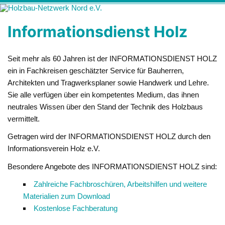
Zum
Holzbau-
Förderung von Bildung im Themenfeld "Holz als klimafreundlicher
Inhalt
springen
Netzwerk Nord
und ressourcenschonender Baustoff"
Informationsdienst Holz
e.V.
Seit mehr als 60 Jahren ist der INFORMATIONSDIENST HOLZ
ein in Fachkreisen geschätzter Service für Bauherren,
Architekten und Tragwerksplaner sowie Handwerk und Lehre.
Sie alle verfügen über ein kompetentes Medium, das ihnen
neutrales Wissen über den Stand der Technik des Holzbaus
vermittelt.
Getragen wird der INFORMATIONSDIENST HOLZ durch den
Informationsverein Holz e.V.
Besondere Angebote des INFORMATIONSDIENST HOLZ sind:
Zahlreiche Fachbroschüren, Arbeitshilfen und weitere
Materialien zum Download
Kostenlose Fachberatung