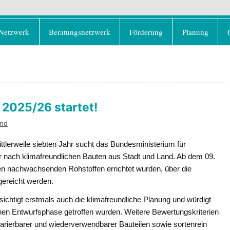
rd e.V.
olz als klimafreundlicher und ressourcenschonend
Netzwerk
Beratungsnetzwerk
Förderung
Planung
2025/26 startet!
and
ttlerweile siebten Jahr sucht das Bundesministerium für
 nach klimafreundlichen Bauten aus Stadt und Land. Ab dem 09.
en nachwachsenden Rohstoffen errichtet wurden, über die
ereicht werden.
chtigt erstmals auch die klimafreundliche Planung und würdigt
rühen Entwurfsphase getroffen wurden. Weitere Bewertungskriterien
arierbarer und wiederverwendbarer Bauteilen sowie sortenrein