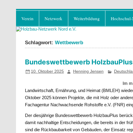
Zum
Holzbau-Netzwerk No
Inhalt
Förderung von Bildung im Themenfeld "H
Verein
Netzwerk
Weiterbildung
Hochschul-
springen
Schlagwort:
Wettbewerb
Bundeswettbewerb HolzbauPlus 
10. Oktober 2025
Henning Jensen
Deutschl
Im mi
Landwirtschaft, Ernährung, und Heimat (BMLEH) wieder
Oktober 2025 können Projekte, die mit Holz oder ander
Fachagentur Nachwachsende Rohstoffe e.V. (FNR) eing
Der diesjährige Bundeswettbewerb HolzbauPlus berücksi
damit nachhaltige Entscheidungen, die bereits in der f
sind die Rückbaubarkeit von Gebäuden, der Einsatz rep