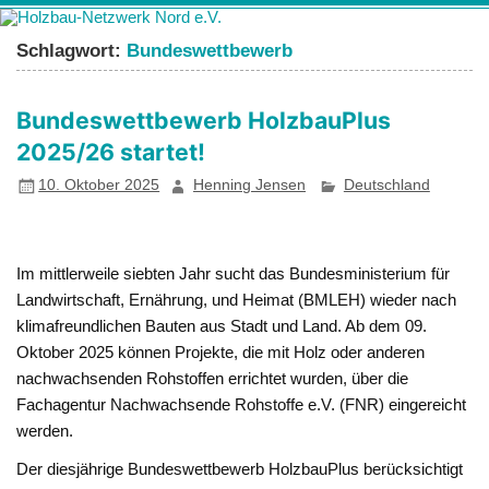
Zum
Holzbau-
Förderung von Bildung im Themenfeld "Holz als klimafreundlicher
Inhalt
springen
Netzwerk Nord
und ressourcenschonender Baustoff"
Schlagwort:
Bundeswettbewerb
e.V.
Bundeswettbewerb HolzbauPlus
2025/26 startet!
10. Oktober 2025
Henning Jensen
Deutschland
Im mittlerweile siebten Jahr sucht das Bundesministerium für
Landwirtschaft, Ernährung, und Heimat (BMLEH) wieder nach
klimafreundlichen Bauten aus Stadt und Land. Ab dem 09.
Oktober 2025 können Projekte, die mit Holz oder anderen
nachwachsenden Rohstoffen errichtet wurden, über die
Fachagentur Nachwachsende Rohstoffe e.V. (FNR) eingereicht
werden.
Der diesjährige Bundeswettbewerb HolzbauPlus berücksichtigt