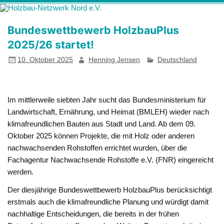
Zum
Holzbau-
Förderung von Bildung im Themenfeld "Holz als klimafreundlicher
Inhalt
springen
Netzwerk Nord
und ressourcenschonender Baustoff"
Bundeswettbewerb HolzbauPlus
e.V.
2025/26 startet!
10. Oktober 2025
Henning Jensen
Deutschland
Im mittlerweile siebten Jahr sucht das Bundesministerium für
Landwirtschaft, Ernährung, und Heimat (BMLEH) wieder nach
klimafreundlichen Bauten aus Stadt und Land. Ab dem 09.
Oktober 2025 können Projekte, die mit Holz oder anderen
nachwachsenden Rohstoffen errichtet wurden, über die
Fachagentur Nachwachsende Rohstoffe e.V. (FNR) eingereicht
werden.
Der diesjährige Bundeswettbewerb HolzbauPlus berücksichtigt
erstmals auch die klimafreundliche Planung und würdigt damit
nachhaltige Entscheidungen, die bereits in der frühen