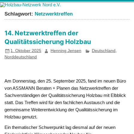
Zum
Holzbau-
Förderung von Bildung im Themenfeld "Holz als klimafreundlicher
Inhalt
springen
Netzwerk Nord
und ressourcenschonender Baustoff"
Schlagwort:
Netzwerktreffen
e.V.
14. Netzwerktreffen der
Qualitätssicherung Holzbau
1. Oktober 2025
Henning Jensen
Deutschland
,
Norddeutschland
Am Donnerstag, den 25. September 2025, fand im neuen Büro
von ASSMANN Beraten + Planen das Netzwerktreffen der
Sachverständigen der Qualitätssicherung Holzbau mit Elbblick
statt. Das Treffen wird für den fachlichen Austausch und die
gemeinsame Weiterentwicklung der Qualitätssicherung im
Holzbau genutzt.
Ein thematischer Schwerpunkt lag diesmal auf der neuen