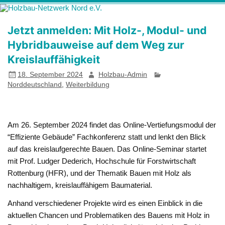
Zum
Holzbau-
Förderung von Bildung im Themenfeld "Holz als klimafreundlicher
Inhalt
springen
Netzwerk Nord
und ressourcenschonender Baustoff"
Jetzt anmelden: Mit Holz-, Modul- und
e.V.
Hybridbauweise auf dem Weg zur
Kreislauffähigkeit
18. September 2024
Holzbau-Admin
Norddeutschland
,
Weiterbildung
Am 26. September 2024 findet das Online-Vertiefungsmodul der
“Effiziente Gebäude” Fachkonferenz statt und lenkt den Blick
auf das kreislaufgerechte Bauen. Das Online-Seminar startet
mit Prof. Ludger Dederich, Hochschule für Forstwirtschaft
Rottenburg (HFR), und der Thematik Bauen mit Holz als
nachhaltigem, kreislauffähigem Baumaterial.
Anhand verschiedener Projekte wird es einen Einblick in die
aktuellen Chancen und Problematiken des Bauens mit Holz in