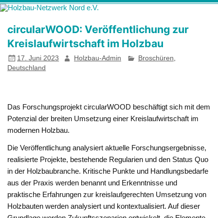
Zum
Holzbau-
Förderung von Bildung im Themenfeld "Holz als klimafreundlicher
Inhalt
springen
Netzwerk Nord
und ressourcenschonender Baustoff"
circularWOOD: Veröffentlichung zur
e.V.
Kreislaufwirtschaft im Holzbau
17. Juni 2023
Holzbau-Admin
Broschüren
,
Deutschland
Das Forschungsprojekt circularWOOD beschäftigt sich mit dem
Potenzial der breiten Umsetzung einer Kreislaufwirtschaft im
modernen Holzbau.
Die Veröffentlichung analysiert aktuelle Forschungsergebnisse,
realisierte Projekte, bestehende Regularien und den Status Quo
in der Holzbaubranche. Kritische Punkte und Handlungsbedarfe
aus der Praxis werden benannt und Erkenntnisse und
praktische Erfahrungen zur kreislaufgerechten Umsetzung von
Holzbauten werden analysiert und kontextualisiert. Auf dieser
Grundlage werden Zukunftsszenarien entwickelt, die Elemente