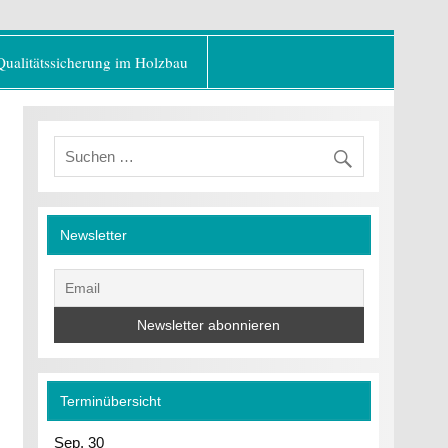
er Baustoff"
Qualitätssicherung im Holzbau
Newsletter
Terminübersicht
Sep.
30