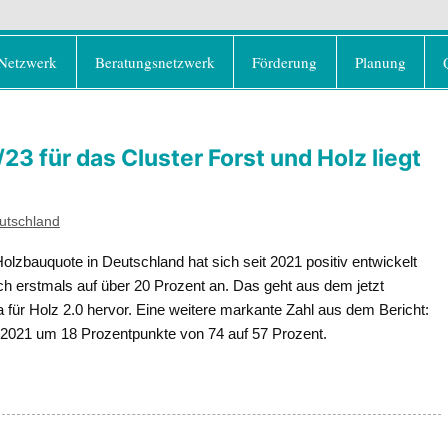
rd e.V.
olz als klimafreundlicher und ressourcenschonend
Netzwerk
Beratungsnetzwerk
Förderung
Planung
3 für das Cluster Forst und Holz liegt
utschland
olzbauquote in Deutschland hat sich seit 2021 positiv entwickelt
h erstmals auf über 20 Prozent an. Das geht aus dem jetzt
für Holz 2.0 hervor. Eine weitere markante Zahl aus dem Bericht:
 2021 um 18 Prozentpunkte von 74 auf 57 Prozent.