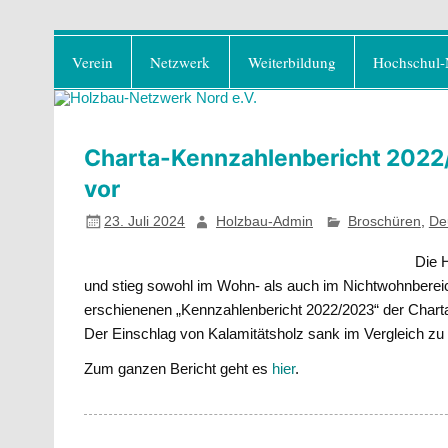
Zum
Holzbau-Netzwerk No
Inhalt
Förderung von Bildung im Themenfeld "H
Verein
Netzwerk
Weiterbildung
Hochschul-
springen
Charta-Kennzahlenbericht 2022/2
vor
23. Juli 2024
Holzbau-Admin
Broschüren
,
De
Die H
und stieg sowohl im Wohn- als auch im Nichtwohnbereic
erschienenen „Kennzahlenbericht 2022/2023“ der Charta 
Der Einschlag von Kalamitätsholz sank im Vergleich zu
Zum ganzen Bericht geht es
hier
.