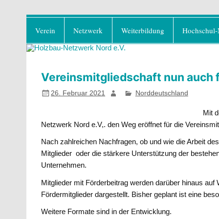
Zum
Holzbau-Netzwerk No
Inhalt
Förderung von Bildung im Themenfeld "H
Verein
Netzwerk
Weiterbildung
Hochschul-
springen
Vereinsmitgliedschaft nun auch
26. Februar 2021
Norddeutschland
Mit 
Netzwerk Nord e.V,. den Weg eröffnet für die Vereinsmi
Nach zahlreichen Nachfragen, ob und wie die Arbeit des
Mitglieder oder die stärkere Unterstützung der besteh
Unternehmen.
Mitglieder mit Förderbeitrag werden darüber hinaus auf 
Fördermitglieder dargestellt. Bisher geplant ist eine b
Weitere Formate sind in der Entwicklung.