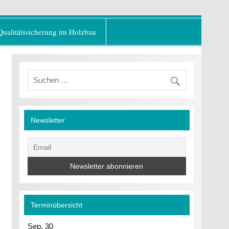
er Baustoff"
Qualitätssicherung im Holzbau
Newsletter
Terminübersicht
Sep.
30