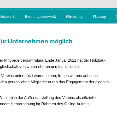
rd e.V.
olz als klimafreundlicher und ressourcenschonend
Netzwerk
Beratungsnetzwerk
Förderung
Planung
 für Unternehmen möglich
der Mitgliederversammlung Ende Januar 2021 hat der Holzbau-
tgliedschaft von Unternehmen und Institutionen.
 Vereins unterstützt wurden kann, freuen wir uns auf neue
enden persönlichen Mitglieder durch das Engagement der eigenen
Wunsch in der Außendarstellung des Vereins als offizielle
esondere Hervorhebung im Rahmen des Online-Auftritts.