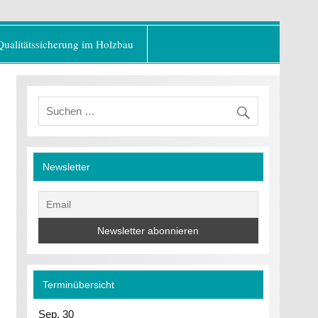
er Baustoff"
Qualitätssicherung im Holzbau
Newsletter
Terminübersicht
Sep.
30