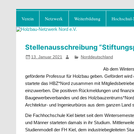
Zum
Holzbau-Netzwerk No
Inhalt
Förderung von Bildung im Themenfeld "H
Verein
Netzwerk
Weiterbildung
Hochschul-
springen
Stellenausschreibung “Stiftungs
13. Januar 2021
Norddeutschland
Ab dem Winters
geförderte Professur für Holzbau geben. Gefördert wird
startete das HBZ*Nord zusammen mit Mitgliedsbetrieben 
einzuwerben. Die positiven Rückmeldungen und finanzie
Baugewerbeverbandes und des Holzbauzentrums*Nord,
Architektur- und Ingenieurbüros aus dem ganzen Land s
Die Fachhochschule Kiel bietet seit dem Wintersemest
und Männer starteten damals in ihr Studium. Mittlerweile
Studienmodell der FH Kiel, dem industriebegleiteten S