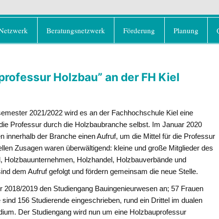
rd e.V.
olz als klimafreundlicher und ressourcenschonend
Netzwerk
Beratungsnetzwerk
Förderung
Planung
professur Holzbau” an der FH Kiel
emester 2021/2022 wird es an der Fachhochschule Kiel eine
 die Professur durch die Holzbaubranche selbst. Im Januar 2020
innerhalb der Branche einen Aufruf, um die Mittel für die Professur
llen Zusagen waren überwältigend: kleine und große Mitglieder des
 Holzbauunternehmen, Holzhandel, Holzbauverbände und
ind dem Aufruf gefolgt und fördern gemeinsam die neue Stelle.
er 2018/2019 den Studiengang Bauingenieurwesen an; 57 Frauen
 sind 156 Studierende eingeschrieben, rund ein Drittel im dualen
tudium. Der Studiengang wird nun um eine Holzbauprofessur