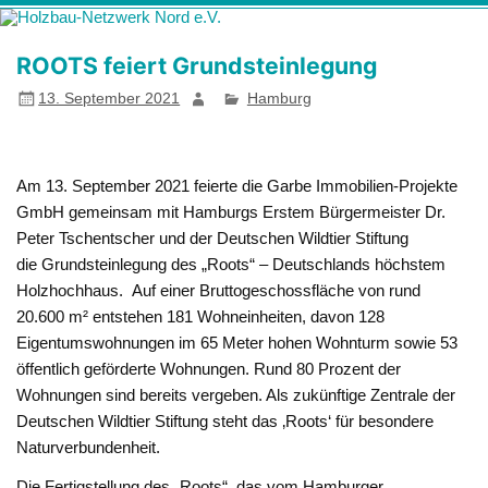
Zum
Holzbau-
Förderung von Bildung im Themenfeld "Holz als klimafreundlicher
Inhalt
springen
Netzwerk Nord
und ressourcenschonender Baustoff"
ROOTS feiert Grundsteinlegung
e.V.
13. September 2021
Hamburg
Am 13. September 2021 feierte die Garbe Immobilien-Projekte
GmbH gemeinsam mit Hamburgs Erstem Bürgermeister Dr.
Peter Tschentscher und der Deutschen Wildtier Stiftung
die Grundsteinlegung des „Roots“ – Deutschlands höchstem
Holzhochhaus. Auf einer Bruttogeschossfläche von rund
20.600 m² entstehen 181 Wohneinheiten, davon 128
Eigentumswohnungen im 65 Meter hohen Wohnturm sowie 53
öffentlich geförderte Wohnungen. Rund 80 Prozent der
Wohnungen sind bereits vergeben. Als zukünftige Zentrale der
Deutschen Wildtier Stiftung steht das ‚Roots‘ für besondere
Naturverbundenheit.
Die Fertigstellung des „Roots“, das vom Hamburger