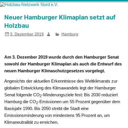
Zum
Holzbau-
Förderung von Bildung im Themenfeld "Holz als klimafreundlicher
Inhalt
springen
Netzwerk Nord
und ressourcenschonender Baustoff"
Neuer Hamburger Klimaplan setzt auf
e.V.
Holzbau
3. Dezember 2019
Hamburg
Am 3. Dezember 2019 wurde durch den Hamburger Senat
sowohl der Hamburger Klimaplan als auch die Entwurf des
neuen Hamburger Klimaschutzgesetzes vorgelegt.
Angesichts der aktuellen Erkenntnisse des Weltklimarats zur
globalen Entwicklung des Klimawandels legt der Hamburger
Senat folgende CO
-Minderungsziele fest: Bis 2030 reduziert
2
Hamburg die CO
-Emissionen um 55 Prozent gegenüber dem
2
Basisjahr 1990. Bis 2050 strebt die Stadt eine
Emissionsminderung von mindestens 95 Prozent an, um
Klimaneutralität zu erreichen.