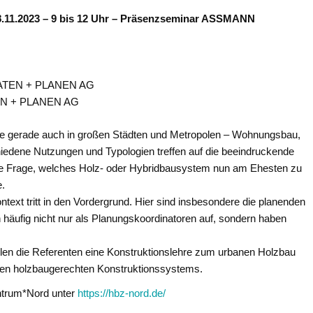
8.11.2023 – 9 bis 12 Uhr – Präsenzseminar ASSMANN
ERATEN + PLANEN AG
EN + PLANEN AG
kte gerade auch in großen Städten und Metropolen – Wohnungsbau,
hiedene Nutzungen und Typologien treffen auf die beeindruckende
Die Frage, welches Holz- oder Hybridbausystem nun am Ehesten zu
e.
text tritt in den Vordergrund. Hier sind insbesondere die planenden
en häufig nicht nur als Planungskoordinatoren auf, sondern haben
len die Referenten eine Konstruktionslehre zum urbanen Holzbau
nden holzbaugerechten Konstruktionssystems.
ntrum*Nord unter
https://hbz-nord.de/