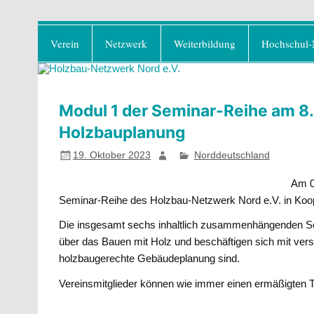
Zum
Holzbau-Netzwerk No
Inhalt
Förderung von Bildung im Themenfeld "H
Verein
Netzwerk
Weiterbildung
Hochschul-
springen
Modul 1 der Seminar-Reihe am 8
Holzbauplanung
19. Oktober 2023
Norddeutschland
Am 0
Seminar-Reihe des Holzbau-Netzwerk Nord e.V. in Koo
Die insgesamt sechs inhaltlich zusammenhängenden Sem
über das Bauen mit Holz und beschäftigen sich mit vers
holzbaugerechte Gebäudeplanung sind.
Vereinsmitglieder können wie immer einen ermäßigten T