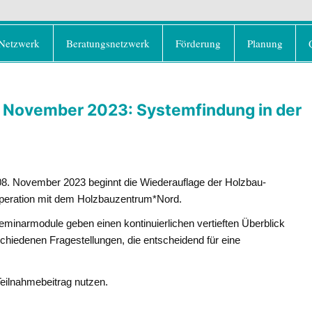
rd e.V.
olz als klimafreundlicher und ressourcenschonend
Netzwerk
Beratungsnetzwerk
Förderung
Planung
. November 2023: Systemfindung in der
8. November 2023 beginnt die Wiederauflage der Holzbau-
peration mit dem Holzbauzentrum*Nord.
inarmodule geben einen kontinuierlichen vertieften Überblick
chiedenen Fragestellungen, die entscheidend für eine
eilnahmebeitrag nutzen.