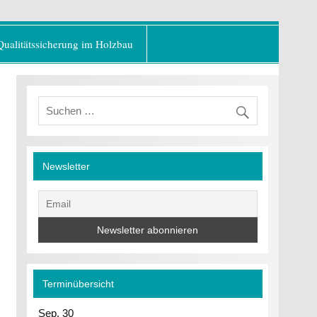
er Baustoff"
Qualitätssicherung im Holzbau
Newsletter
Terminübersicht
Sep.
30