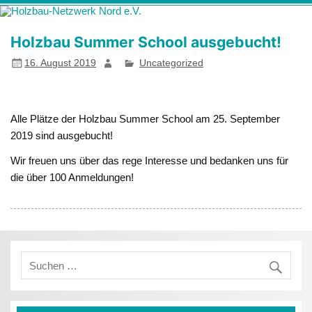
Zum
Holzbau-
Förderung von Bildung im Themenfeld "Holz als klimafreundlicher
Inhalt
springen
Netzwerk Nord
und ressourcenschonender Baustoff"
Holzbau Summer School ausgebucht!
e.V.
16. August 2019
Uncategorized
Alle Plätze der Holzbau Summer School am 25. September
2019 sind ausgebucht!
Wir freuen uns über das rege Interesse und bedanken uns für
die über 100 Anmeldungen!