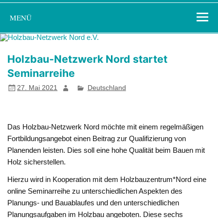
Zum
Holzbau-
Förderung von Bildung im Themenfeld "Holz als klimafreundlicher
Inhalt
MENÜ
springen
Netzwerk Nord
und ressourcenschonender Baustoff"
e.V.
Holzbau-Netzwerk Nord startet
Seminarreihe
27. Mai 2021
Deutschland
Das Holzbau-Netzwerk Nord möchte mit einem regelmäßigen
Fortbildungsangebot einen Beitrag zur Qualifizierung von
Planenden leisten. Dies soll eine hohe Qualität beim Bauen mit
Holz sicherstellen.
Hierzu wird in Kooperation mit dem Holzbauzentrum*Nord eine
online Seminarreihe zu unterschiedlichen Aspekten des
Planungs- und Bauablaufes und den unterschiedlichen
Planungsaufgaben im Holzbau angeboten. Diese sechs