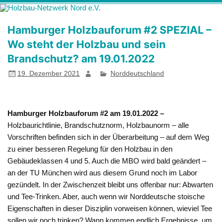
Zum
Holzbau-
Förderung von Bildung im Themenfeld "Holz als klimafreundlicher
Inhalt
springen
Netzwerk Nord
und ressourcenschonender Baustoff"
Hamburger Holzbauforum #2 SPEZIAL –
e.V.
Wo steht der Holzbau und sein
Brandschutz? am 19.01.2022
19. Dezember 2021
Norddeutschland
Hamburger Holzbauforum #2 am 19.01.2022 –
Holzbaurichtlinie, Brandschutznorm, Holzbaunorm – alle
Vorschriften befinden sich in der Überarbeitung – auf dem Weg
zu einer besseren Regelung für den Holzbau in den
Gebäudeklassen 4 und 5. Auch die MBO wird bald geändert –
an der TU München wird aus diesem Grund noch im Labor
gezündelt. In der Zwischenzeit bleibt uns offenbar nur: Abwarten
und Tee-Trinken. Aber, auch wenn wir Norddeutsche stoische
Eigenschaften in dieser Disziplin vorweisen können, wieviel Tee
sollen wir noch trinken? Wann kommen endlich Ergebnisse, um