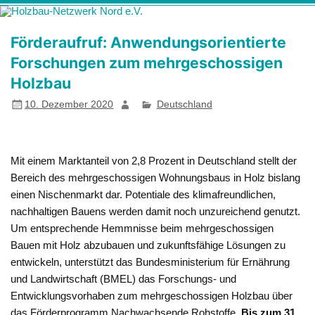
Zum
Holzbau-
Förderung von Bildung im Themenfeld "Holz als klimafreundlicher
Inhalt
springen
Netzwerk Nord
und ressourcenschonender Baustoff"
Förderaufruf: Anwendungsorientierte
e.V.
Forschungen zum mehrgeschossigen
Holzbau
10. Dezember 2020
Deutschland
Mit einem Marktanteil von 2,8 Prozent in Deutschland stellt der
Bereich des mehrgeschossigen Wohnungsbaus in Holz bislang
einen Nischenmarkt dar. Potentiale des klimafreundlichen,
nachhaltigen Bauens werden damit noch unzureichend genutzt.
Um entsprechende Hemmnisse beim mehrgeschossigen
Bauen mit Holz abzubauen und zukunftsfähige Lösungen zu
entwickeln, unterstützt das Bundesministerium für Ernährung
und Landwirtschaft (BMEL) das Forschungs- und
Entwicklungsvorhaben zum mehrgeschossigen Holzbau über
das Förderprogramm Nachwachsende Rohstoffe.
Bis zum 31.