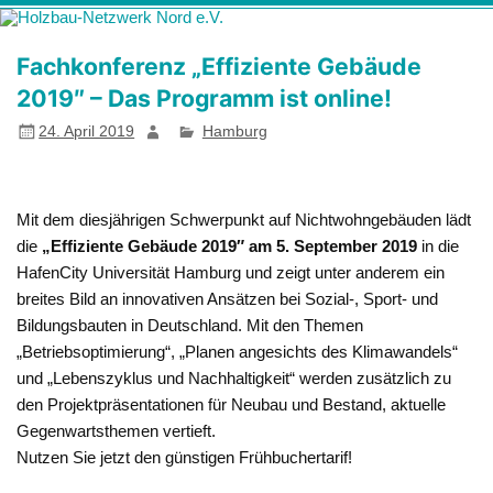
Zum
Holzbau-
Förderung von Bildung im Themenfeld "Holz als klimafreundlicher
Inhalt
springen
Netzwerk Nord
und ressourcenschonender Baustoff"
Fachkonferenz „Effiziente Gebäude
e.V.
2019″ – Das Programm ist online!
24. April 2019
Hamburg
Mit dem diesjährigen Schwerpunkt auf Nichtwohngebäuden lädt
die
„Effiziente Gebäude 2019″ am 5. September 2019
in die
HafenCity Universität Hamburg und zeigt unter anderem ein
breites Bild an innovativen Ansätzen bei Sozial-, Sport- und
Bildungsbauten in Deutschland. Mit den Themen
„Betriebsoptimierung“, „Planen angesichts des Klimawandels“
und „Lebenszyklus und Nachhaltigkeit“ werden zusätzlich zu
den Projektpräsentationen für Neubau und Bestand, aktuelle
Gegenwartsthemen vertieft.
Nutzen Sie jetzt den günstigen Frühbuchertarif!