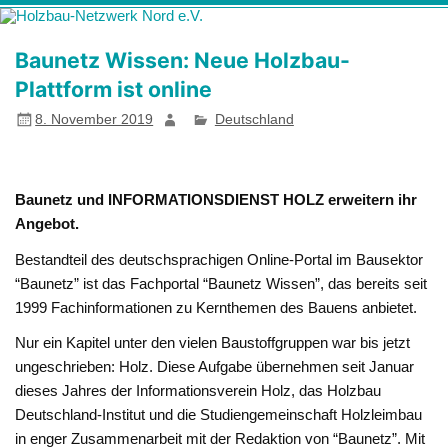
Zum
Holzbau-
Förderung von Bildung im Themenfeld "Holz als klimafreundlicher
Inhalt
springen
Netzwerk Nord
und ressourcenschonender Baustoff"
Baunetz Wissen: Neue Holzbau-
e.V.
Plattform ist online
8. November 2019
Deutschland
Baunetz und INFORMATIONSDIENST HOLZ erweitern ihr
Angebot.
Bestandteil des deutschsprachigen Online-Portal im Bausektor
“Baunetz” ist das Fachportal “Baunetz Wissen”, das bereits seit
1999 Fachinformationen zu Kernthemen des Bauens anbietet.
Nur ein Kapitel unter den vielen Baustoffgruppen war bis jetzt
ungeschrieben: Holz. Diese Aufgabe übernehmen seit Januar
dieses Jahres der Informationsverein Holz, das Holzbau
Deutschland-Institut und die Studiengemeinschaft Holzleimbau
in enger Zusammenarbeit mit der Redaktion von “Baunetz”. Mit