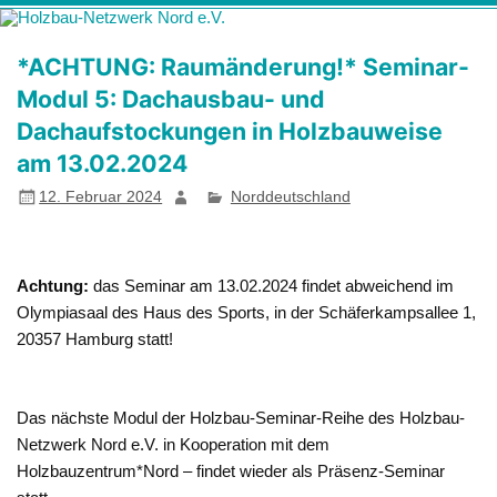
Zum
Holzbau-
Förderung von Bildung im Themenfeld "Holz als klimafreundlicher
Inhalt
springen
Netzwerk Nord
und ressourcenschonender Baustoff"
*ACHTUNG: Raumänderung!* Seminar-
e.V.
Modul 5: Dachausbau- und
Dachaufstockungen in Holzbauweise
am 13.02.2024
12. Februar 2024
Norddeutschland
Achtung:
das Seminar am 13.02.2024 findet abweichend im
Olympiasaal des Haus des Sports, in der Schäferkampsallee 1,
20357 Hamburg statt!
Das nächste Modul der Holzbau-Seminar-Reihe des Holzbau-
Netzwerk Nord e.V. in Kooperation mit dem
Holzbauzentrum*Nord – findet wieder als Präsenz-Seminar