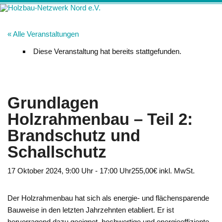
Zum
Holzbau-
Förderung von Bildung im Themenfeld "Holz als klimafreundlicher
Inhalt
springen
Netzwerk Nord
und ressourcenschonender Baustoff"
« Alle Veranstaltungen
e.V.
Diese Veranstaltung hat bereits stattgefunden.
Grundlagen
Holzrahmenbau – Teil 2:
Brandschutz und
Schallschutz
17 Oktober 2024, 9:00 Uhr
-
17:00 Uhr
255,00€ inkl. MwSt.
Der Holzrahmenbau hat sich als energie- und flächensparende
Bauweise in den letzten Jahrzehnten etabliert. Er ist
hervorragend dazu geeignet, hochwertige und energieeffiziente