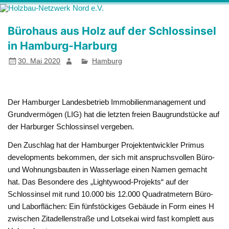
Zum
Holzbau-
Förderung von Bildung im Themenfeld "Holz als klimafreundlicher
Inhalt
springen
Netzwerk Nord
und ressourcenschonender Baustoff"
Bürohaus aus Holz auf der Schlossinsel
e.V.
in Hamburg-Harburg
30. Mai 2020
Hamburg
Der Hamburger Landesbetrieb Immobilienmanagement und
Grundvermögen (LIG) hat die letzten freien Baugrundstücke auf
der Harburger Schlossinsel vergeben.
Den Zuschlag hat der Hamburger Projektentwickler Primus
developments bekommen, der sich mit anspruchsvollen Büro-
und Wohnungsbauten in Wasserlage einen Namen gemacht
hat. Das Besondere des „Lightywood-Projekts“ auf der
Schlossinsel mit rund 10.000 bis 12.000 Quadratmetern Büro-
und Laborflächen: Ein fünfstöckiges Gebäude in Form eines H
zwischen Zitadellenstraße und Lotsekai wird fast komplett aus