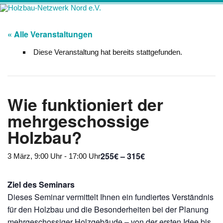
Zum
Holzbau-
Förderung von Bildung im Themenfeld "Holz als klimafreundlicher
Inhalt
springen
Netzwerk Nord
und ressourcenschonender Baustoff"
« Alle Veranstaltungen
e.V.
Diese Veranstaltung hat bereits stattgefunden.
Wie funktioniert der
mehrgeschossige
Holzbau?
255€ – 315€
3 März, 9:00 Uhr
-
17:00 Uhr
Ziel des Seminars
Dieses Seminar vermittelt Ihnen ein fundiertes Verständnis
für den Holzbau und die Besonderheiten bei der Planung
mehrgeschossiger Holzgebäude – von der ersten Idee bis