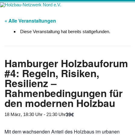
Zum
Holzbau-
Förderung von Bildung im Themenfeld "Holz als klimafreundlicher
Inhalt
springen
Netzwerk Nord
und ressourcenschonender Baustoff"
« Alle Veranstaltungen
e.V.
Diese Veranstaltung hat bereits stattgefunden.
Hamburger Holzbauforum
#4: Regeln, Risiken,
Resilienz –
Rahmenbedingungen für
den modernen Holzbau
39€
18 März, 18:30 Uhr
-
21:30 Uhr
Mit dem wachsenden Anteil des Holzbaus im urbanen