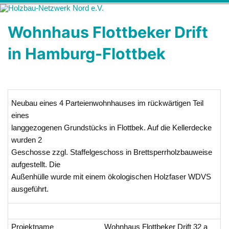
Zum
Holzbau-
Förderung von Bildung im Themenfeld "Holz als klimafreundlicher
Inhalt
springen
Netzwerk Nord
und ressourcenschonender Baustoff"
Wohnhaus Flottbeker Drift
e.V.
in Hamburg-Flottbek
Neubau eines 4 Parteienwohnhauses im rückwärtigen Teil
eines
langgezogenen Grundstücks in Flottbek. Auf die Kellerdecke
wurden 2
Geschosse zzgl. Staffelgeschoss in Brettsperrholzbauweise
aufgestellt. Die
Außenhülle wurde mit einem ökologischen Holzfaser WDVS
ausgeführt.
Projektname
Wohnhaus Flottbeker Drift 32 a