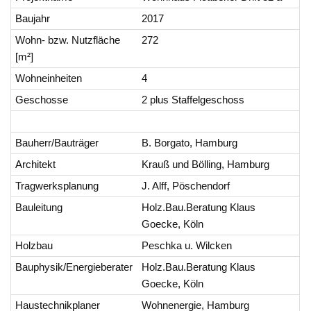
Baujahr
2017
Wohn- bzw. Nutzfläche
272
[m²]
Wohneinheiten
4
Geschosse
2 plus Staffelgeschoss
Bauherr/Bauträger
B. Borgato, Hamburg
Architekt
Krauß und Bölling, Hamburg
Tragwerksplanung
J. Alff, Pöschendorf
Bauleitung
Holz.Bau.Beratung Klaus
Goecke, Köln
Holzbau
Peschka u. Wilcken
Bauphysik/Energieberater
Holz.Bau.Beratung Klaus
Goecke, Köln
Haustechnikplaner
Wohnenergie, Hamburg